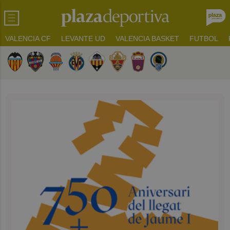
VALENCIA CF
LEVANTE UD
VALENCIA BASKET
FUTBOL