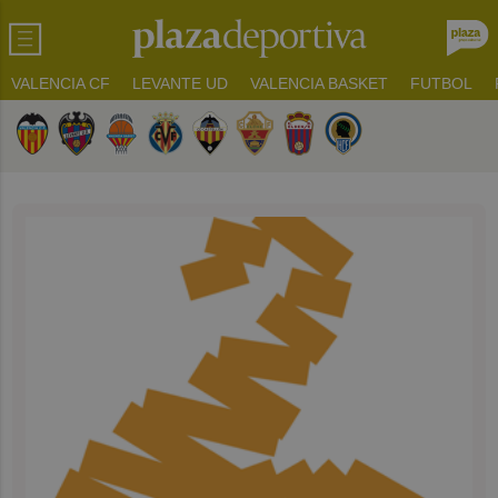
VALENCIA CF
LEVANTE UD
VALENCIA BASKET
FUTBOL