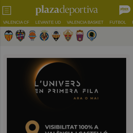
VALENCIA CF
LEVANTE UD
VALENCIA BASKET
FUTBOL