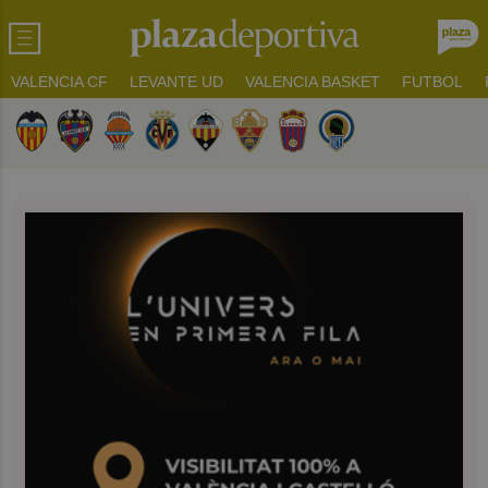
VALENCIA CF
LEVANTE UD
VALENCIA BASKET
FUTBOL