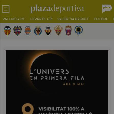
VALENCIA CF
LEVANTE UD
VALENCIA BASKET
FUTBOL