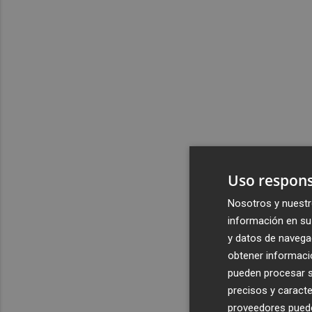
Uso respons
Nosotros y nuestr
información en su 
y datos de navega
obtener informació
pueden procesar su
precisos y caracte
proveedores pueden