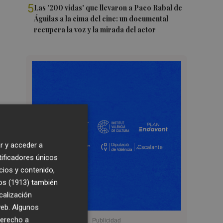
5
Las '200 vidas' que llevaron a Paco Rabal de
Águilas a la cima del cine: un documental
recupera la voz y la mirada del actor
r y acceder a
tificadores únicos
cios y contenido,
os (1913)
también
calización
 web. Algunos
derecho a