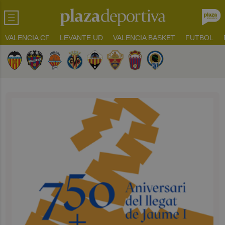
VALENCIA CF
LEVANTE UD
VALENCIA BASKET
FUTBOL