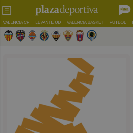
VALENCIA CF
LEVANTE UD
VALENCIA BASKET
FUTBOL