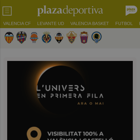
VALENCIA CF
LEVANTE UD
VALENCIA BASKET
FUTBOL