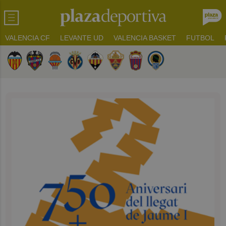
VALENCIA CF
LEVANTE UD
VALENCIA BASKET
FUTBOL