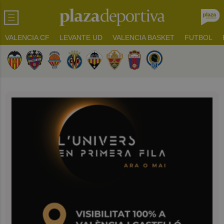
VALENCIA CF
LEVANTE UD
VALENCIA BASKET
FUTBOL