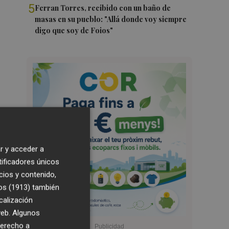
5
Ferran Torres, recibido con un baño de
masas en su pueblo: "Allá donde voy siempre
digo que soy de Foios"
r y acceder a
tificadores únicos
cios y contenido,
os (1913)
también
calización
 web. Algunos
derecho a