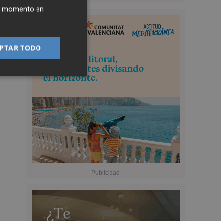
ier momento en
PTAR TODO