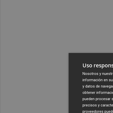
Uso respons
Nosotros y nuestr
información en su 
y datos de navega
obtener informació
pueden procesar su
precisos y caracte
proveedores pueden