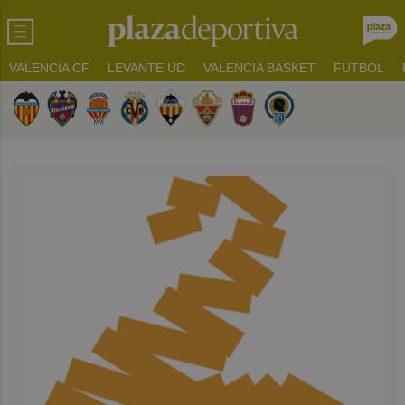
VALENCIA CF
LEVANTE UD
VALENCIA BASKET
FUTBOL