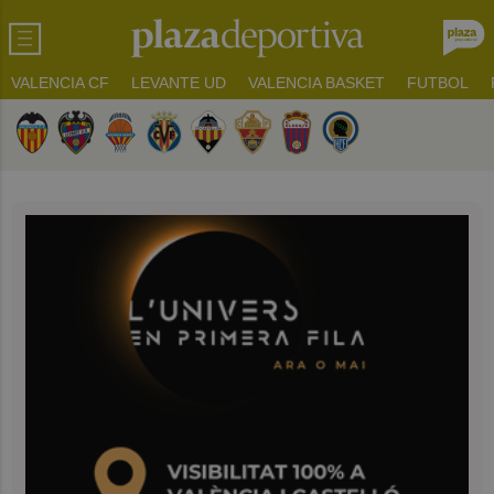
VALENCIA CF
LEVANTE UD
VALENCIA BASKET
FUTBOL