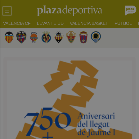
VALENCIA CF
LEVANTE UD
VALENCIA BASKET
FUTBOL