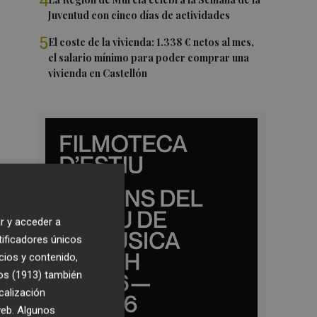
4
Juventud con cinco días de actividades
5
El coste de la vivienda: 1.338 € netos al mes,
el salario mínimo para poder comprar una
vivienda en Castellón
r y acceder a
tificadores únicos
cios y contenido,
os (1913)
también
calización
 web. Algunos