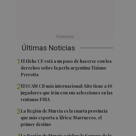
Últimas Noticias
1
El Elche CF está a un paso de hacerse con los
derechos sobre la perla argentina Tiziano
Perrotta
2
El UCAM CB más internacional: Sito tiene a 10
jugadores que irán con sus selecciones en las
ventanas FIBA
3
La Región de Murcia es la cuarta provincia
que más exporta a África: Marruecos, el
primer destino
La Región de Murcia celebra la Semana de la