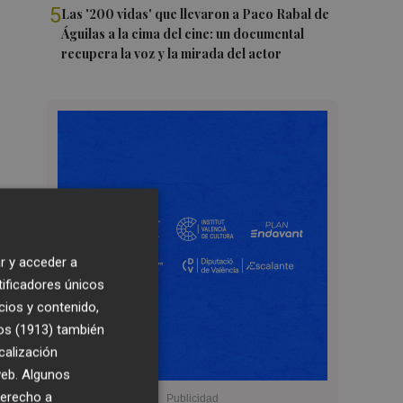
5
Las '200 vidas' que llevaron a Paco Rabal de
Águilas a la cima del cine: un documental
recupera la voz y la mirada del actor
r y acceder a
tificadores únicos
cios y contenido,
os (1913)
también
calización
 web. Algunos
derecho a