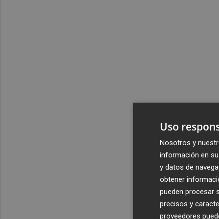
Uso respons
Nosotros y nuestr
información en su 
y datos de navega
obtener informació
pueden procesar su
precisos y caracte
proveedores pueden