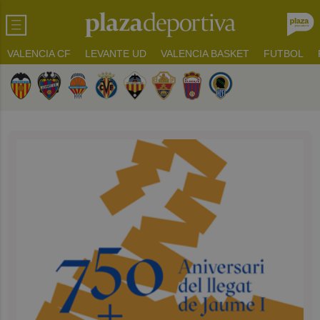
VALENCIA CF
LEVANTE UD
VALENCIA BASKET
FUTBOL