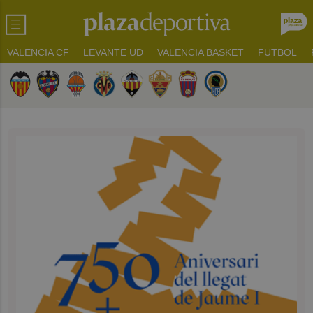
VALENCIA CF
LEVANTE UD
VALENCIA BASKET
FUTBOL