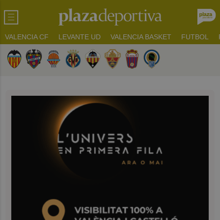
VALENCIA CF
LEVANTE UD
VALENCIA BASKET
FUTBOL