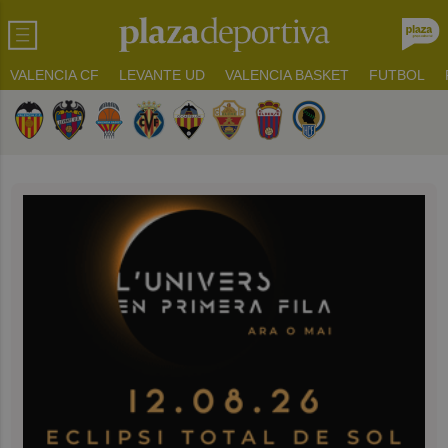
VALENCIA CF
LEVANTE UD
VALENCIA BASKET
FUTBOL