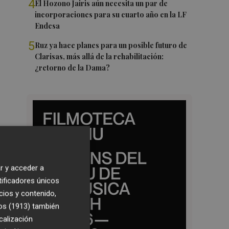
4
El Hozono Jairis aún necesita un par de
incorporaciones para su cuarto año en la LF
Endesa
5
Ruz ya hace planes para un posible futuro de
Clarisas, más allá de la rehabilitación:
¿retorno de la Dama?
r y acceder a
tificadores únicos
cios y contenido,
os (1913)
también
calización