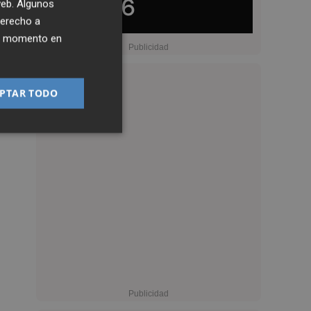
 web. Algunos
derecho a
ier momento en
PTAR TODO