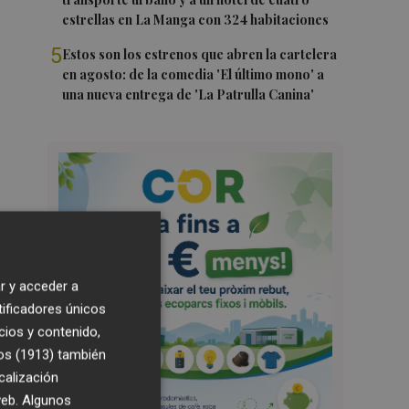
estrellas en La Manga con 324 habitaciones
5
Estos son los estrenos que abren la cartelera
en agosto: de la comedia 'El último mono' a
una nueva entrega de 'La Patrulla Canina'
r y acceder a
tificadores únicos
cios y contenido,
os (1913)
también
calización
 web. Algunos