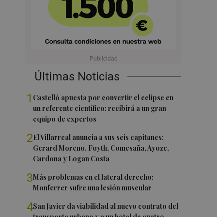
Últimas Noticias
1
Castelló apuesta por convertir el eclipse en
un referente científico: recibirá a un gran
equipo de expertos
2
El Villarreal anuncia a sus seis capitanes:
Gerard Moreno, Foyth, Comesaña, Ayoze,
Cardona y Logan Costa
3
Más problemas en el lateral derecho:
Monferrer sufre una lesión muscular
4
San Javier da viabilidad al nuevo contrato del
transporte urbano y a un hotel de cuatro