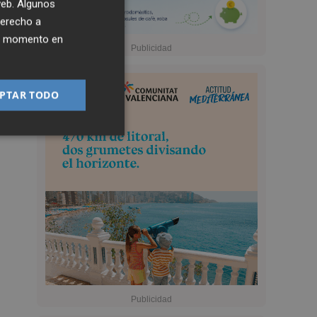
 web. Algunos
derecho a
ier momento en
PTAR TODO