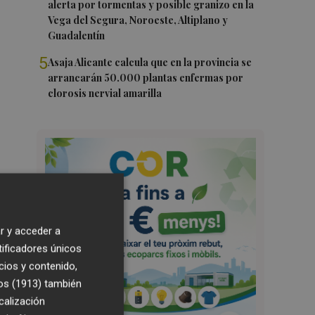
alerta por tormentas y posible granizo en la
Vega del Segura, Noroeste, Altiplano y
Guadalentín
5
Asaja Alicante calcula que en la provincia se
arrancarán 50.000 plantas enfermas por
clorosis nervial amarilla
r y acceder a
tificadores únicos
cios y contenido,
os (1913)
también
calización