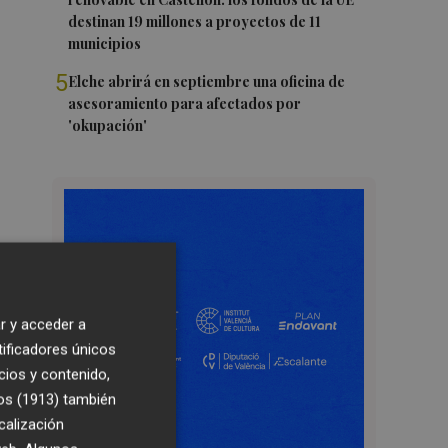
destinan 19 millones a proyectos de 11
municipios
5
Elche abrirá en septiembre una oficina de
asesoramiento para afectados por
'okupación'
r y acceder a
tificadores únicos
cios y contenido,
os (1913)
también
calización