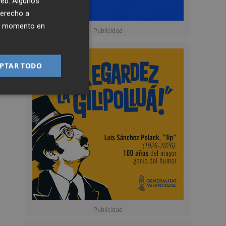
 web. Algunos
derecho a
ier momento en
PTAR TODO