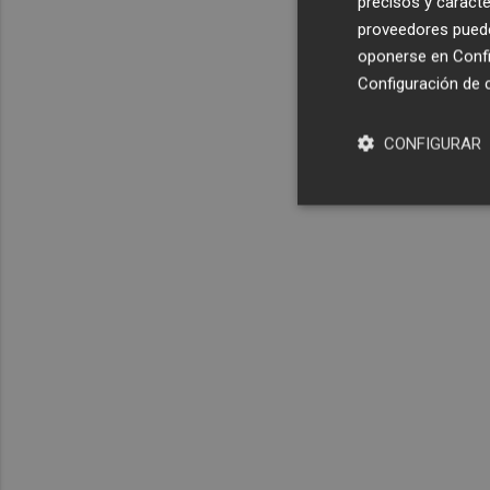
precisos y caracte
proveedores pueden
oponerse en
Confi
Configuración de 
CONFIGURAR