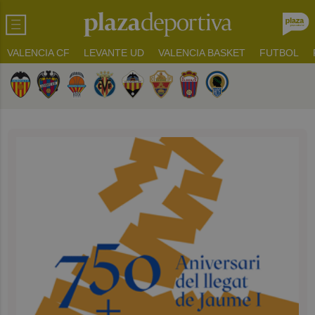
VALENCIA CF
LEVANTE UD
VALENCIA BASKET
FUTBOL