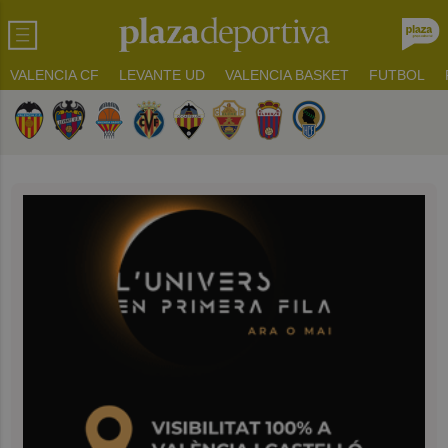
VALENCIA CF
LEVANTE UD
VALENCIA BASKET
FUTBOL