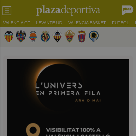
VALENCIA CF
LEVANTE UD
VALENCIA BASKET
FUTBOL