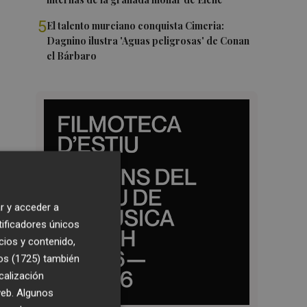
5
El talento murciano conquista Cimeria:
Dagnino ilustra 'Aguas peligrosas' de Conan
el Bárbaro
r y acceder a
tificadores únicos
cios y contenido,
os (1725)
también
calización
 web. Algunos