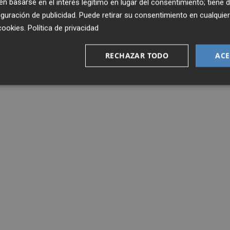
 basarse en el interés legítimo en lugar del consentimiento; tiene 
guración de publicidad
. Puede retirar su consentimiento en cualqu
cookies
.
Política de privacidad
RECHAZAR TODO
ACE