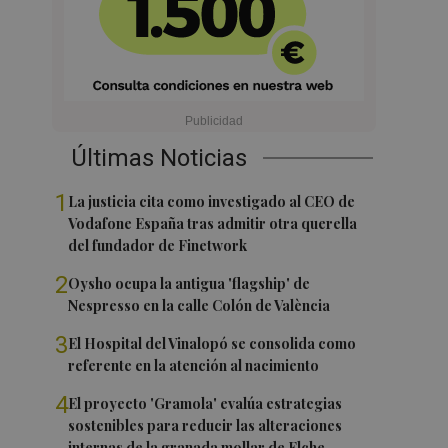
Últimas Noticias
1
La justicia cita como investigado al CEO de
Vodafone España tras admitir otra querella
del fundador de Finetwork
2
Oysho ocupa la antigua 'flagship' de
Nespresso en la calle Colón de València
3
El Hospital del Vinalopó se consolida como
referente en la atención al nacimiento
4
El proyecto 'Gramola' evalúa estrategias
sostenibles para reducir las alteraciones
internas de la granada mollar de Elche