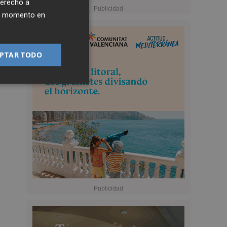
derecho a
ier momento en
PTAR TODO