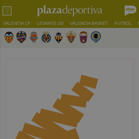
VALENCIA CF
LEVANTE UD
VALENCIA BASKET
FUTBOL