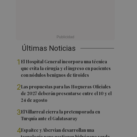
Últimas Noticias
1
El Hospital General incorpora una técnica
que evita la cirugía y el ingreso en pacientes
con nódulos benignos de tiroides
2
Las propuestas para las Hogueras Oficiales
de 2027 deberán presentarse entre el 10 y el
24 de agosto
3
El Villarreal cierra la pretemporada en
Turquía ante el Galatasaray
4
Espaitec y Abervian desarrollan una
tecnología para gestionar hidrógeno verde