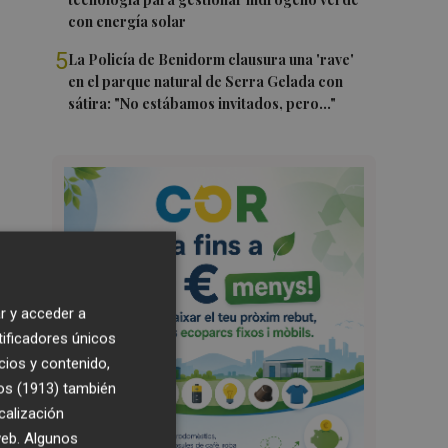
con energía solar
5
La Policía de Benidorm clausura una 'rave'
en el parque natural de Serra Gelada con
sátira: "No estábamos invitados, pero..."
r y acceder a
tificadores únicos
cios y contenido,
os (1913)
también
calización
 web. Algunos