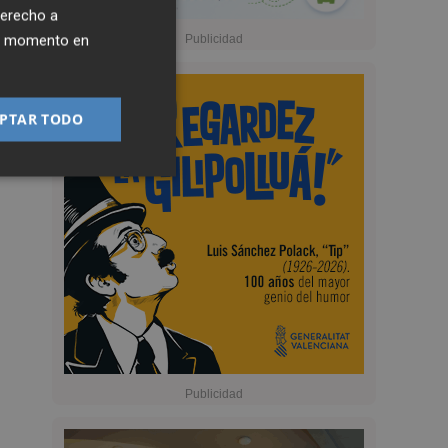
derecho a
ier momento en
PTAR TODO