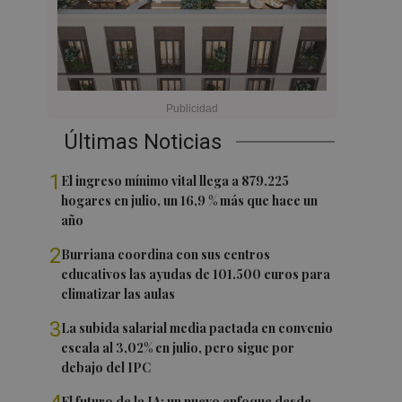
Últimas Noticias
1
El ingreso mínimo vital llega a 879.225
hogares en julio, un 16,9 % más que hace un
año
2
Burriana coordina con sus centros
educativos las ayudas de 101.500 euros para
climatizar las aulas
3
La subida salarial media pactada en convenio
escala al 3,02% en julio, pero sigue por
debajo del IPC
El futuro de la IA: un nuevo enfoque desde