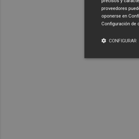
precisos y caracte
proveedores pueden
oponerse en
Confi
Configuración de 
CONFIGURAR