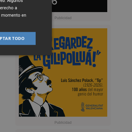
 web. Algunos
derecho a
ier momento en
PTAR TODO