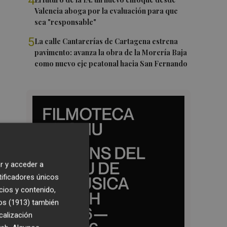
4
Valencia aboga por la evaluación para que
sea "responsable"
5
La calle Cantarerías de Cartagena estrena
pavimento: avanza la obra de la Morería Baja
como nuevo eje peatonal hacia San Fernando
r y acceder a
tificadores únicos
cios y contenido,
os (1913)
también
calización