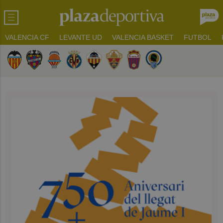
VALENCIA CF
LEVANTE UD
VALENCIA BASKET
FUTBOL