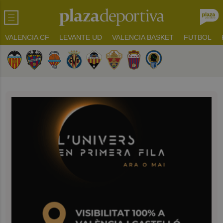
VALENCIA CF
LEVANTE UD
VALENCIA BASKET
FUTBOL