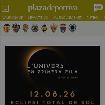
VALENCIA CF
LEVANTE UD
VALENCIA BASKET
FUTBOL