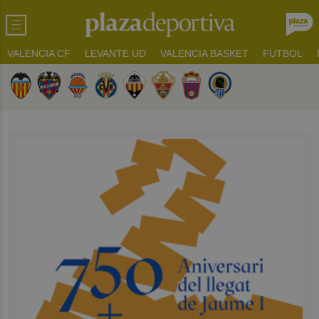
VALENCIA CF
LEVANTE UD
VALENCIA BASKET
FUTBOL