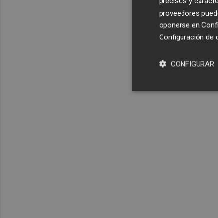
precisos y caracte
proveedores pueden
oponerse en
Confi
Configuración de 
CONFIGURAR