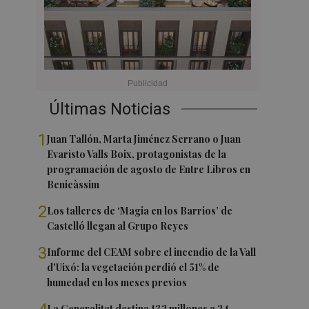
Últimas Noticias
1
Juan Tallón, Marta Jiménez Serrano o Juan
Evaristo Valls Boix, protagonistas de la
programación de agosto de Entre Libros en
Benicàssim
2
Los talleres de ‘Magia en los Barrios’ de
Castelló llegan al Grupo Reyes
3
Informe del CEAM sobre el incendio de la Vall
d'Uixó: la vegetación perdió el 51% de
humedad en los meses previos
La Generalitat destina 132 millones a 24