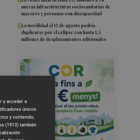
4
nuevas infraestructuras sociosanitarias de
mayores y personas con discapacidad
5
La movilidad el 12 de agosto podría
duplicarse por el eclipse con hasta 1,5
millones de desplazamientos adicionales
r y acceder a
tificadores únicos
cios y contenido,
os (1913)
también
calización