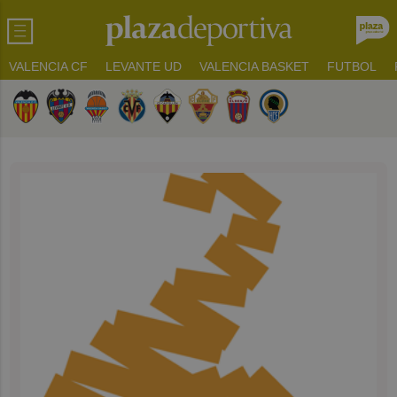
VALENCIA CF
LEVANTE UD
VALENCIA BASKET
FUTBOL