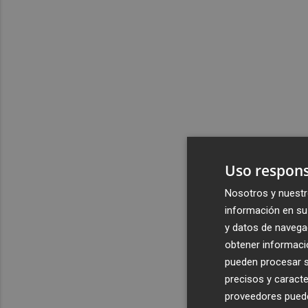
Uso respons
Nosotros y nuestr
información en su 
y datos de navega
obtener informació
pueden procesar su
precisos y caracte
proveedores pueden