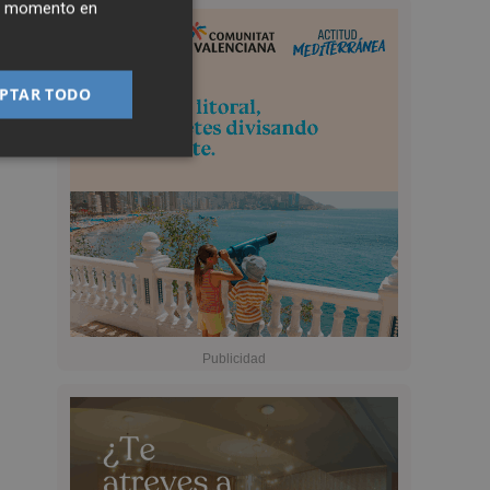
ier momento en
PTAR TODO