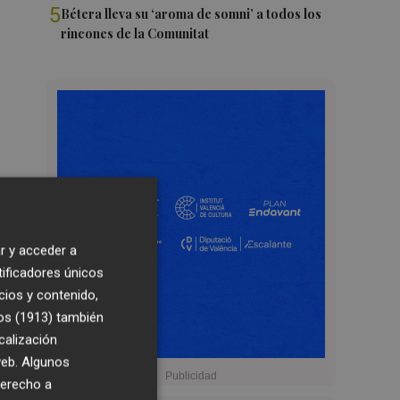
5
Bétera lleva su ‘aroma de somni’ a todos los
rincones de la Comunitat
r y acceder a
tificadores únicos
cios y contenido,
os (1913)
también
calización
 web. Algunos
derecho a