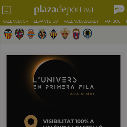
VALENCIA CF
LEVANTE UD
VALENCIA BASKET
FUTBOL