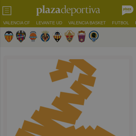
VALENCIA CF
LEVANTE UD
VALENCIA BASKET
FUTBOL