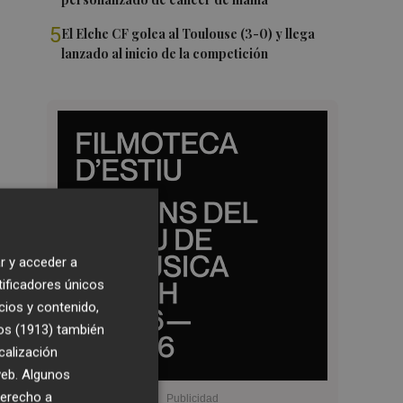
5
El Elche CF golea al Toulouse (3-0) y llega
lanzado al inicio de la competición
r y acceder a
tificadores únicos
cios y contenido,
os (1913)
también
calización
 web. Algunos
derecho a