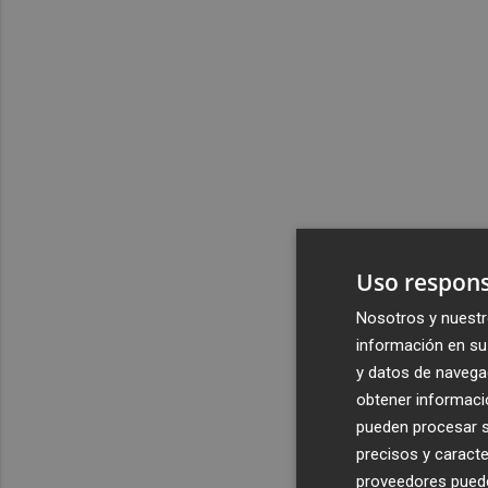
Uso respons
Nosotros y nuestr
información en su 
y datos de navega
obtener informació
pueden procesar su
precisos y caracte
proveedores pueden