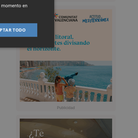
ier momento en
PTAR TODO