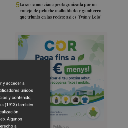
5
La serie murciana protagonizada por un
conejo de peluche malhablado y gamberro
que triunfa en las redes: así es 'Yván y Lolo'
r y acceder a
tificadores únicos
cios y contenido,
os (1913)
también
calización
 web. Algunos
derecho a