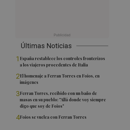
Últimas Noticias
1
España restablece los controles fronterizos
a los viajeros procedentes de Italia
2
El homenaje a Ferran Torres en Foios, en
imágenes
3
Ferran Torres, recibido con un baño de
masas en su pueblo: "Allá donde voy siempre
digo que soy de Foios"
4
Foios se vuelca con Ferran Torres