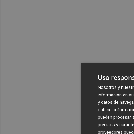
Uso respons
Nosotros y nuestr
información en su 
y datos de navega
obtener informació
pueden procesar su
precisos y caracte
proveedores pueden