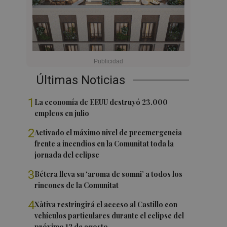
Últimas Noticias
1
La economía de EEUU destruyó 23.000
empleos en julio
2
Activado el máximo nivel de preemergencia
frente a incendios en la Comunitat toda la
jornada del eclipse
3
Bétera lleva su ‘aroma de somni’ a todos los
rincones de la Comunitat
4
Xàtiva restringirá el acceso al Castillo con
vehículos particulares durante el eclipse del
próximo 12 de agosto