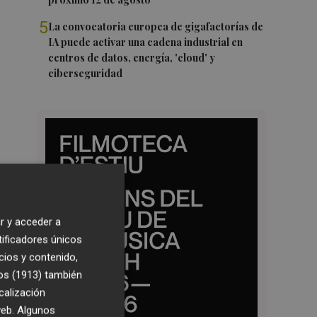
5
La convocatoria europea de gigafactorías de
IA puede activar una cadena industrial en
centros de datos, energía, 'cloud' y
ciberseguridad
r y acceder a
tificadores únicos
cios y contenido,
os (1913)
también
calización
 web. Algunos