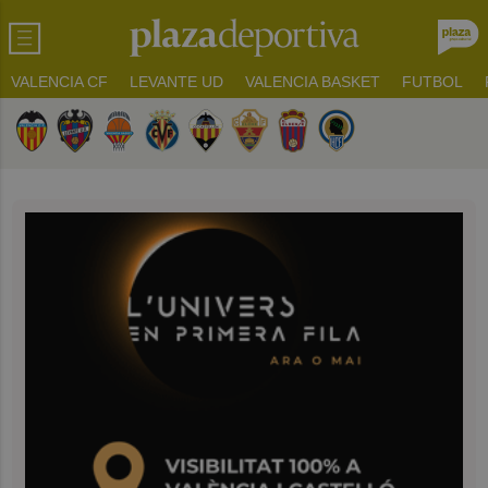
VALENCIA CF
LEVANTE UD
VALENCIA BASKET
FUTBOL