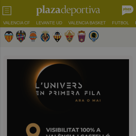
VALENCIA CF
LEVANTE UD
VALENCIA BASKET
FUTBOL