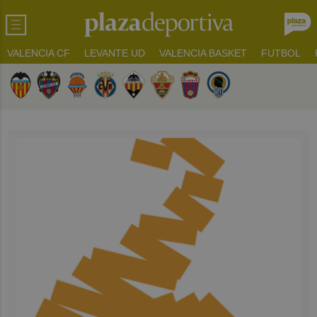
VALENCIA CF
LEVANTE UD
VALENCIA BASKET
FUTBOL