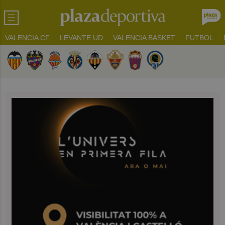
VALENCIA CF
LEVANTE UD
VALENCIA BASKET
FUTBOL