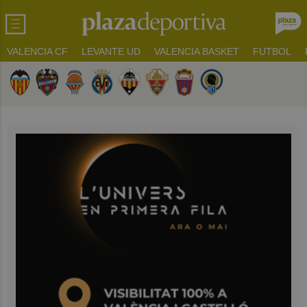
VALENCIA CF
LEVANTE UD
VALENCIA BASKET
FUTBOL