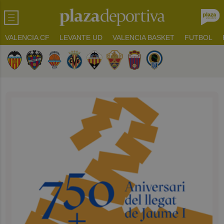
VALENCIA CF
LEVANTE UD
VALENCIA BASKET
FUTBOL